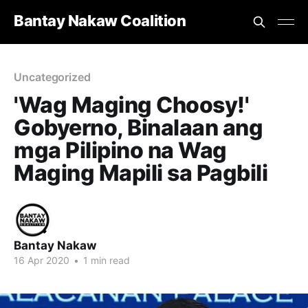
Bantay Nakaw Coalition
Uncategorized
'Wag Maging Choosy!'
Gobyerno, Binalaan ang
mga Pilipino na Wag
Maging Mapili sa Pagbili
Bantay Nakaw
16 Apr 2020
•
1 min read