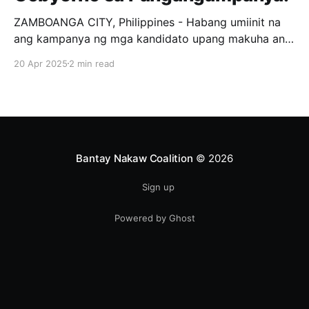
ZAMBOANGA CITY, Philippines - Habang umiinit na
ang kampanya ng mga kandidato upang makuha ang
loob ng mga botante, tila may nangyayari milagro sa
20 Apr 2025
2 min read
isang Distrito sa Zamboanga City. Si Kat Chua, isang
private citizen na Chinese, ay kasalukuyang
tumatakbo bilang 1st District representative ng
Zamboanga City. Ang strategy nya,
Bantay Nakaw Coalition
© 2026
Sign up
Powered by Ghost