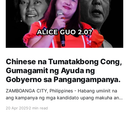
Chinese na Tumatakbong Cong,
Gumagamit ng Ayuda ng
Gobyerno sa Pangangampanya.
ZAMBOANGA CITY, Philippines - Habang umiinit na
ang kampanya ng mga kandidato upang makuha ang
loob ng mga botante, tila may nangyayari milagro sa
20 Apr 2025
2 min read
isang Distrito sa Zamboanga City. Si Kat Chua, isang
private citizen na Chinese, ay kasalukuyang
tumatakbo bilang 1st District representative ng