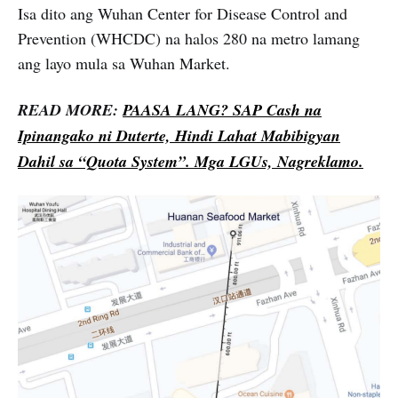
Isa dito ang Wuhan Center for Disease Control and
Prevention (WHCDC) na halos 280 na metro lamang
ang layo mula sa Wuhan Market.
READ MORE:
PAASA LANG? SAP Cash na
Ipinangako ni Duterte, Hindi Lahat Mabibigyan
Dahil sa “Quota System”. Mga LGUs, Nagreklamo.