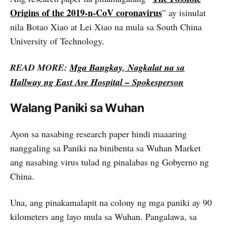
Origins of the 2019-n-CoV coronavirus
” ay isinulat
nila Botao Xiao at Lei Xiao na mula sa South China
University of Technology.
READ MORE:
Mga Bangkay, Nagkalat na sa
Hallway ng East Ave Hospital – Spokesperson
Walang Paniki sa Wuhan
Ayon sa nasabing research paper hindi maaaring
nanggaling sa Paniki na binibenta sa Wuhan Market
ang nasabing virus tulad ng pinalabas ng Gobyerno ng
China.
Una, ang pinakamalapit na colony ng mga paniki ay 90
kilometers ang layo mula sa Wuhan. Pangalawa, sa