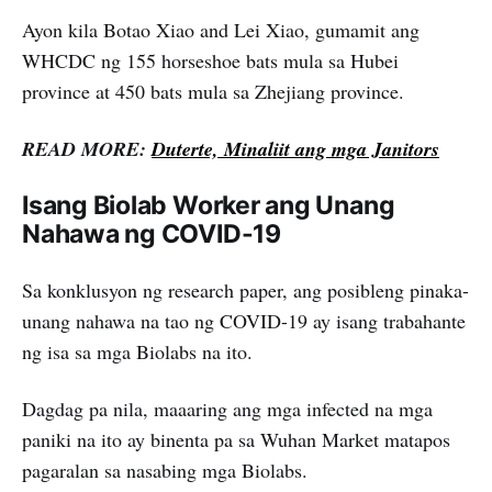
Ayon kila Botao Xiao and Lei Xiao, gumamit ang
WHCDC ng 155 horseshoe bats mula sa Hubei
province at 450 bats mula sa Zhejiang province.
READ MORE:
Duterte, Minaliit ang mga Janitors
Isang Biolab Worker ang Unang
Nahawa ng COVID-19
Sa konklusyon ng research paper, ang posibleng pinaka-
unang nahawa na tao ng COVID-19 ay isang trabahante
ng isa sa mga Biolabs na ito.
Dagdag pa nila, maaaring ang mga infected na mga
paniki na ito ay binenta pa sa Wuhan Market matapos
pagaralan sa nasabing mga Biolabs.