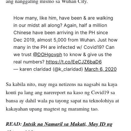
ang nanggaling mismo sa Wuhan City.
How many, like him, have been & are walking
in our midst all along? Again, half a million
Chinese have been arriving in the PH since
Dec 2019, almost 5,000 from Wuhan. Just how
many in the PH are infected w/ Covid19? Can
we trust
@DOHgovph
to know & give us the
real numbers?
https://t.co/EeCJZ6baD6
— karen claridad (@k_claridad)
March 6, 2020
Sa kabila nito, may mga netizens na nagsabi na kaya
konti pa lang ang narereport na kaso ng Covid19 sa
bansa ay dahil wala pa tayong sapat na teknolohiya at
kakayahan upang magtest ng maraming tao.
READ:
Intsik na Namaril sa Makati, May ID ng