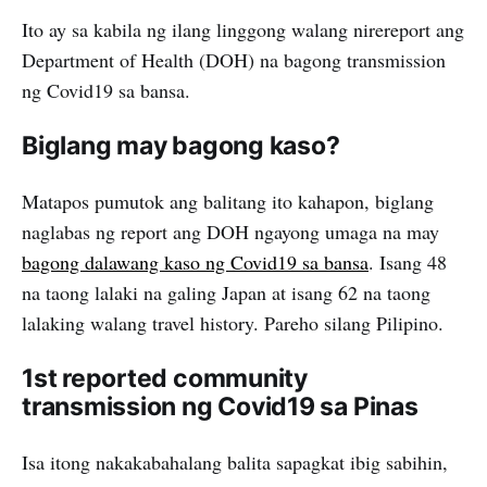
Ito ay sa kabila ng ilang linggong walang nirereport ang
Department of Health (DOH) na bagong transmission
ng Covid19 sa bansa.
Biglang may bagong kaso?
Matapos pumutok ang balitang ito kahapon, biglang
naglabas ng report ang DOH ngayong umaga na may
bagong dalawang kaso ng Covid19 sa bansa
. Isang 48
na taong lalaki na galing Japan at isang 62 na taong
lalaking walang travel history. Pareho silang Pilipino.
1st reported community
transmission ng Covid19 sa Pinas
Isa itong nakakabahalang balita sapagkat ibig sabihin,