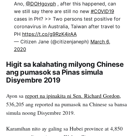
Ano, ⁦
@DOHgovph
⁩ , after this happened, can
we still say there are still no new
#COVID19
cases in PH? >> Two persons test positive for
coronavirus in Australia, Taiwan after travel to
PH
https://t.co/g9RzK4jrAA
— Citizen Jane (@citizenjaneph)
March 6,
2020
Higit sa kalahating milyong Chinese
ang pumasok sa Pinas simula
Disyembre 2019
Ayon sa
report na ipinakita ni Sen. Richard Gordon
,
536,205 ang reported na pumasok na Chinese sa bansa
simula noong Disyembre 2019.
Karamihan nito ay galing sa Hubei province at 4,850