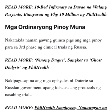
READ MORE:
10-Bed Infirmary sa Davao na Walang
Pasyente, Binayaran ng Php 10 Million ng PhilHealth
Mga Ordinaryong Pinoy Muna
Nakatakda naman gawing guinea pigs ang mga pinoy
para sa 3rd phase ng clinical trials ng Russia.
READ MORE:
‘Ninong Duque’, Sangkot sa ‘Ghost
Dialysis’ ng PhilHealth
Nakipagusap na ang mga opisyales ni Duterte sa
Russian government upang idiscuss ang protocols ng
nasabing trials.
READ MORE:
PhilHealth Employees, Nanawagan na