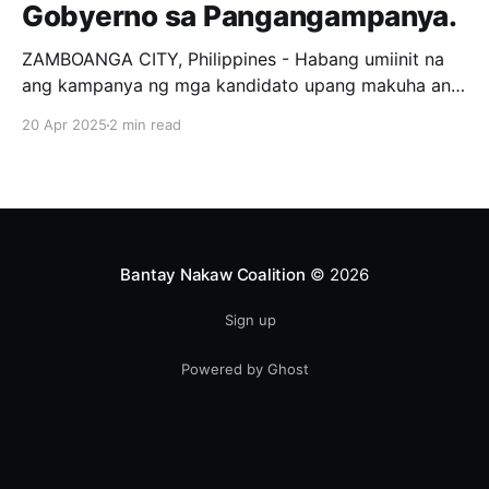
Gobyerno sa Pangangampanya.
ZAMBOANGA CITY, Philippines - Habang umiinit na
ang kampanya ng mga kandidato upang makuha ang
loob ng mga botante, tila may nangyayari milagro sa
20 Apr 2025
2 min read
isang Distrito sa Zamboanga City. Si Kat Chua, isang
private citizen na Chinese, ay kasalukuyang
tumatakbo bilang 1st District representative ng
Zamboanga City. Ang strategy nya,
Bantay Nakaw Coalition
© 2026
Sign up
Powered by Ghost