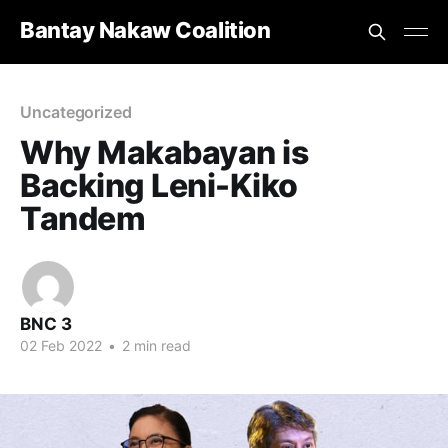
Bantay Nakaw Coalition
Uncategorized
Why Makabayan is
Backing Leni-Kiko
Tandem
BNC 3
02 Feb 2022
•
2 min read