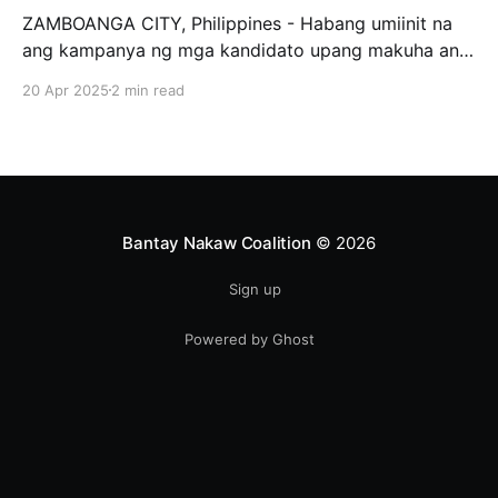
ZAMBOANGA CITY, Philippines - Habang umiinit na
ang kampanya ng mga kandidato upang makuha ang
loob ng mga botante, tila may nangyayari milagro sa
20 Apr 2025
2 min read
isang Distrito sa Zamboanga City. Si Kat Chua, isang
private citizen na Chinese, ay kasalukuyang
tumatakbo bilang 1st District representative ng
Zamboanga City. Ang strategy nya,
Bantay Nakaw Coalition
© 2026
Sign up
Powered by Ghost