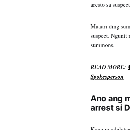
aresto sa suspect
Maaari ding sum
suspect. Ngunit
summons.
READ MORE:
Spokesperson
Ano ang m
arrest si 
Kung maglalabas