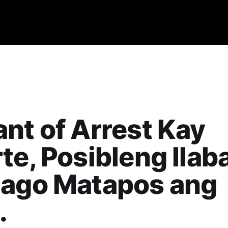
nt of Arrest Kay
te, Posibleng Ilab
Bago Matapos ang
.