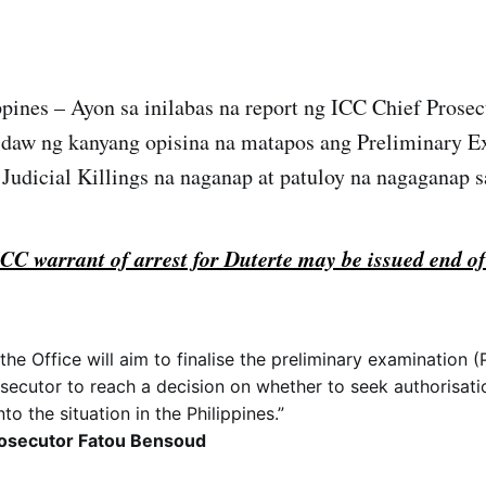
ines – Ayon sa inilabas na report ng ICC Chief Prosec
 daw ng kanyang opisina na matapos ang Preliminary E
 Judicial Killings na naganap at patuloy na nagaganap sa
ICC warrant of arrest for Duterte may be issued end o
the Office will aim to finalise the preliminary examination (
secutor to reach a decision on whether to seek authorisati
nto the situation in the Philippines.”
rosecutor Fatou Bensoud