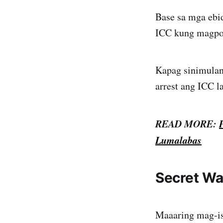
Base sa mga ebi
ICC kung magpop
Kapag sinimulan 
arrest ang ICC l
READ MORE:
Lumalabas
Secret War
Maaaring mag-is