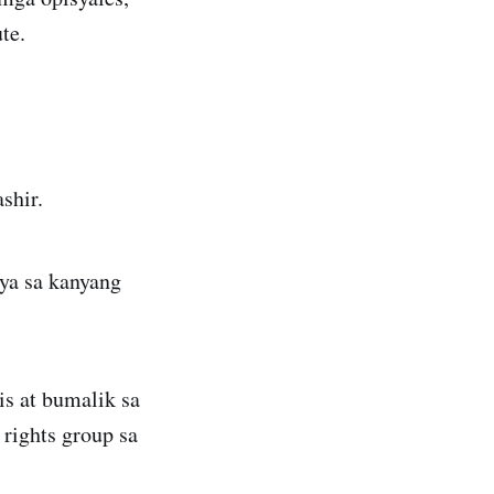
te.
shir.
ya sa kanyang
s at bumalik sa
rights group sa