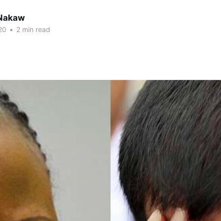
Nakaw
20
•
2 min read