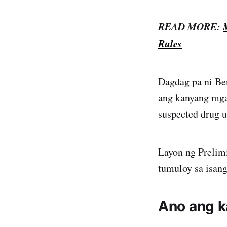
READ MORE:
Rules
Dagdag pa ni Be
ang kanyang mga 
suspected drug u
Layon ng Prelim
tumuloy sa isan
Ano ang 