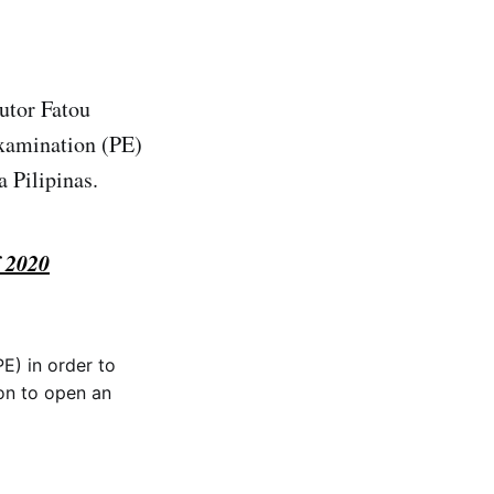
utor Fatou
xamination (PE)
 Pilipinas.
f 2020
PE) in order to
on to open an