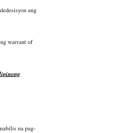
dedesisyon ang
ng warrant of
lipinong
abilis na pag-