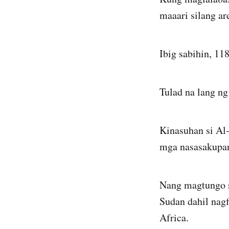
maaari silang ar
Ibig sabihin, 11
Tulad na lang n
Kinasuhan si Al
mga nasasakupa
Nang magtungo s
Sudan dahil nagf
Africa.