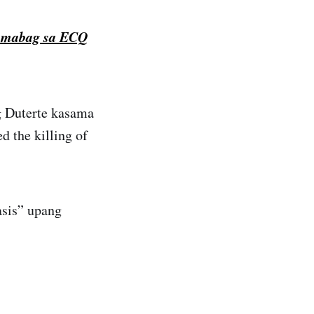
umabag sa ECQ
g Duterte kasama
 the killing of
asis” upang