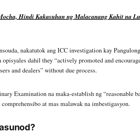
Mocha, Hindi Kakasuhan ng Malacanang Kahit na L
nsouda, nakatutok ang ICC investigation kay Pangulon
opisyales dahil they “actively promoted and encouraged
sers and dealers” without due process.
inary Examination na maka-establish ng “reasonable b
g comprehensibo at mas malawak na imbestigasyon.
kasunod?