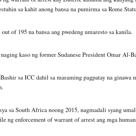
estuhin sa kahit anong bansa na pumirma sa Rome Statu
8 out of 195 na bansa ang pwedeng umaresto sa kanila.
g naging kaso ng former Sudanese President Omar Al-Ba
-Bashir sa ICC dahil sa maraming pagpatay na ginawa n
n.
ya sa South Africa noong 2015, nagmadali syang umali
ile ng enforcement of warrant of arrest ang mga human 