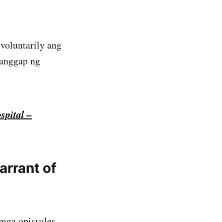
voluntarily ang
manggap ng
spital –
rrant of
mga opisyales,