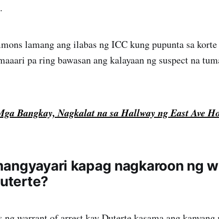
.
mons lamang ang ilabas ng ICC kung pupunta sa korte 
 maaari pa ring bawasan ang kalayaan ng suspect na tu
Mga Bangkay, Nagkalat na sa Hallway ng East Ave Ho
angyayari kapag nagkaroon ng wa
Duterte?
 ng warrant of arrest kay Duterte kasama ang kanyang 