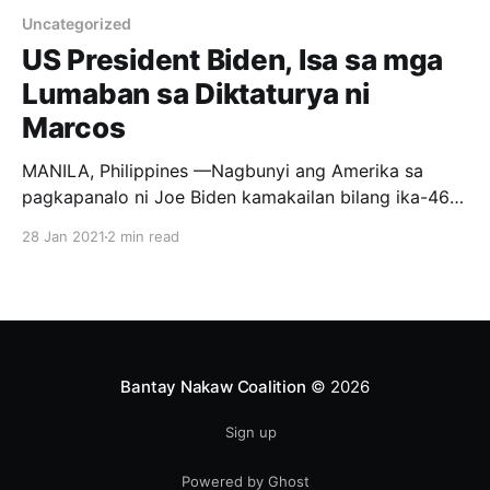
Uncategorized
US President Biden, Isa sa mga
Lumaban sa Diktaturya ni
Marcos
MANILA, Philippines —Nagbunyi ang Amerika sa
pagkapanalo ni Joe Biden kamakailan bilang ika-46
na presidente ng Estados Unidos. Nasungkit niya ang
28 Jan 2021
2 min read
higit 270 electoral votes ng estado laban kay Donald
Trump. Sa edad na 77, si Biden ang magiging
pinakamatandang presidente sa kasaysayan ng
Amerika —na kilalang beterano sa mundo
Bantay Nakaw Coalition
© 2026
Sign up
Powered by Ghost