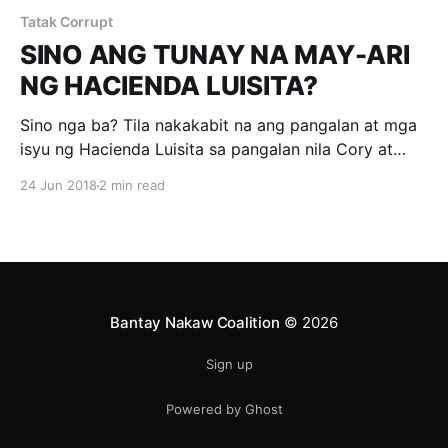
Tatak Corrupt
SINO ANG TUNAY NA MAY-ARI
NG HACIENDA LUISITA?
Sino nga ba? Tila nakakabit na ang pangalan at mga
isyu ng Hacienda Luisita sa pangalan nila Cory at
Noynoy Aquino. Bakit nga ba hindi? Eh mga
24 Jun 2018
2 min read
Cojuangco sila. Kamag-anak ni Danding Cojuangco,
isa sa pinakamayaman at pinakamakapangyarihang
negosyante sa Pilipinas. Siya din ang may-ari ng
Hacienda Luisita. Ang Hacienda
Bantay Nakaw Coalition
© 2026
Sign up
Powered by Ghost