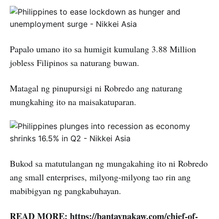
Papalo umano ito sa humigit kumulang 3.88 Million
jobless Filipinos sa naturang buwan.
Matagal ng pinupursigi ni Robredo ang naturang
mungkahing ito na maisakatuparan.
Bukod sa matutulangan ng mungakahing ito ni Robredo
ang small enterprises, milyong-milyong tao rin ang
mabibigyan ng pangkabuhayan.
READ MORE: https://bantaynakaw.com/chief-of-