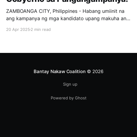
ZAMBOANGA CITY, Philippines - Habang umiinit na
ang kampanya ng mga kandidato upang makuha ang
loob ng mga botante, tila may nangyayari milagro sa
20 Apr 2025
2 min read
isang Distrito sa Zamboanga City. Si Kat Chua, isang
private citizen na Chinese, ay kasalukuyang
tumatakbo bilang 1st District representative ng
Zamboanga City. Ang strategy nya,
Bantay Nakaw Coalition
© 2026
Sign up
Powered by Ghost