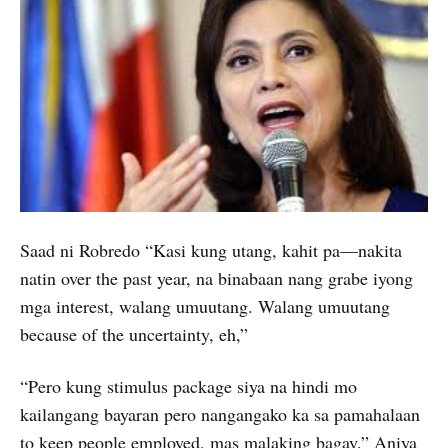
Saad ni Robredo “Kasi kung utang, kahit pa—nakita
natin over the past year, na binabaan nang grabe iyong
mga interest, walang umuutang. Walang umuutang
because of the uncertainty, eh,”
“Pero kung stimulus package siya na hindi mo
kailangang bayaran pero nangangako ka sa pamahalaan
to keep people employed, mas malaking bagay.” Aniya