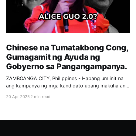
Chinese na Tumatakbong Cong,
Gumagamit ng Ayuda ng
Gobyerno sa Pangangampanya.
ZAMBOANGA CITY, Philippines - Habang umiinit na
ang kampanya ng mga kandidato upang makuha ang
loob ng mga botante, tila may nangyayari milagro sa
20 Apr 2025
2 min read
isang Distrito sa Zamboanga City. Si Kat Chua, isang
private citizen na Chinese, ay kasalukuyang
tumatakbo bilang 1st District representative ng
Zamboanga City. Ang strategy nya,