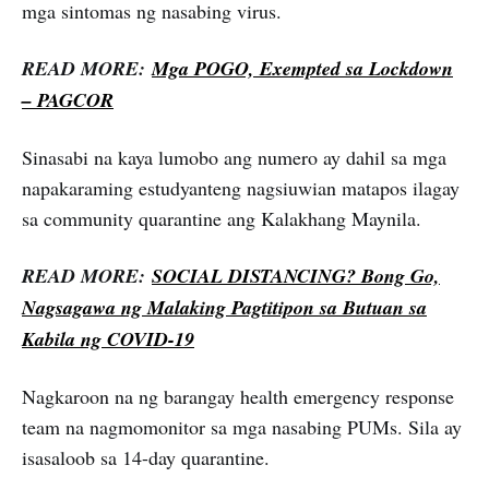
mga sintomas ng nasabing virus.
READ MORE:
Mga POGO, Exempted sa Lockdown
– PAGCOR
Sinasabi na kaya lumobo ang numero ay dahil sa mga
napakaraming estudyanteng nagsiuwian matapos ilagay
sa community quarantine ang Kalakhang Maynila.
READ MORE:
SOCIAL DISTANCING? Bong Go,
Nagsagawa ng Malaking Pagtitipon sa Butuan sa
Kabila ng COVID-19
Nagkaroon na ng barangay health emergency response
team na nagmomonitor sa mga nasabing PUMs. Sila ay
isasaloob sa 14-day quarantine.