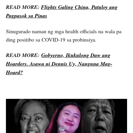
READ MORE:
Flights Galing China, Patuloy ang
Pagpasok sa Pinas
Sinugurado naman ng mga health officials na wala pa
ding positibo sa COVID-19 sa probinsiya.
READ MORE:
Gobyerno, Ikukulong Daw ang
Hoarders. Asawa ni Dennis Uy, Nanguna Mag-
Hoard?