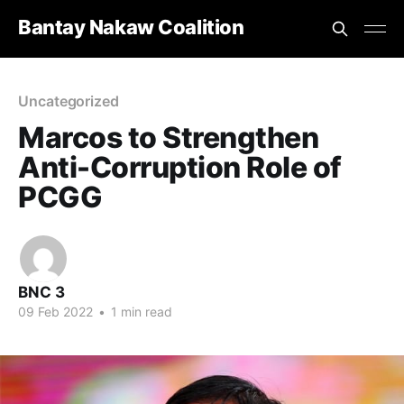
Bantay Nakaw Coalition
Uncategorized
Marcos to Strengthen
Anti-Corruption Role of
PCGG
BNC 3
09 Feb 2022
•
1 min read