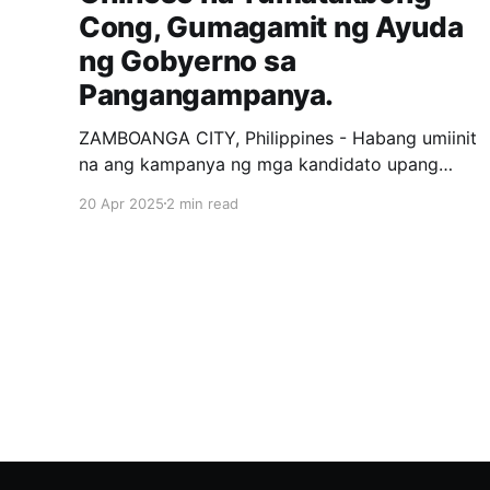
Cong, Gumagamit ng Ayuda
ng Gobyerno sa
Pangangampanya.
ZAMBOANGA CITY, Philippines - Habang umiinit
na ang kampanya ng mga kandidato upang
makuha ang loob ng mga botante, tila may
20 Apr 2025
2 min read
nangyayari milagro sa isang Distrito sa
Zamboanga City. Si Kat Chua, isang private
citizen na Chinese, ay kasalukuyang tumatakbo
bilang 1st District representative ng
Zamboanga City. Ang strategy nya,