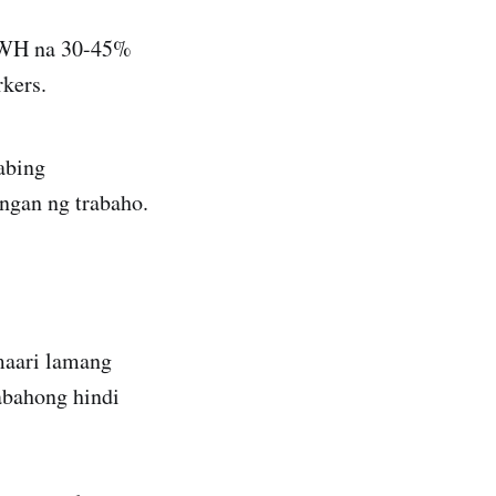
PWH na 30-45%
kers.
abing
ngan ng trabaho.
maari lamang
abahong hindi