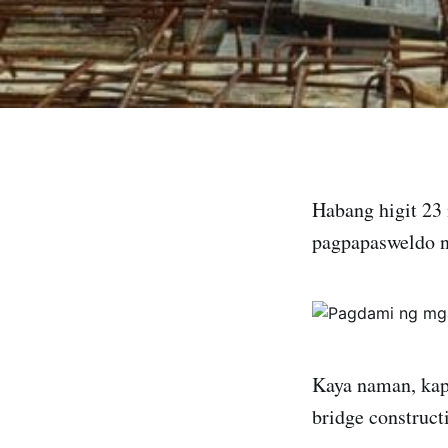
Habang higit 23
pagpapasweldo n
Kaya naman, kap
bridge construct