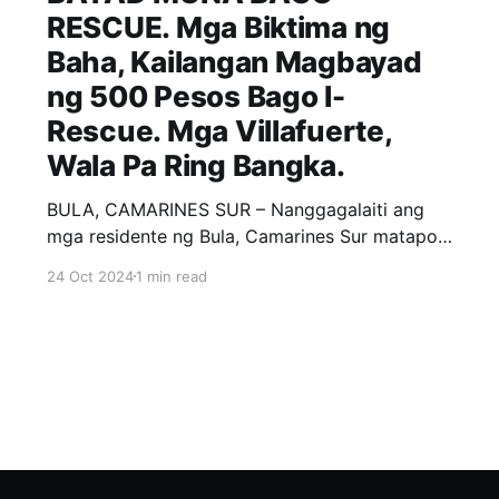
RESCUE. Mga Biktima ng
Baha, Kailangan Magbayad
ng 500 Pesos Bago I-
Rescue. Mga Villafuerte,
Wala Pa Ring Bangka.
BULA, CAMARINES SUR – Nanggagalaiti ang
mga residente ng Bula, Camarines Sur matapos
sila singilin ng Php 500 ng mga rescuers para
24 Oct 2024
1 min read
lamang pasakayin sa bangka. Ayon sa mga
posts ng mga residente, walang maasahan sa
kanilang Mayor na si Amelita Ibasco at 5th
District Congressman Migz Villafuerte.
Hanggang ngayon wala