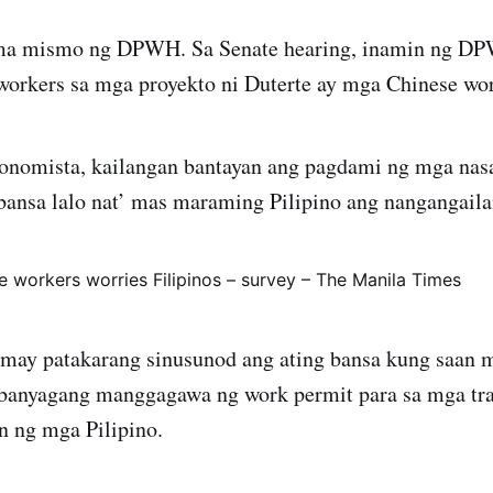
rma mismo ng DPWH. Sa Senate hearing, inamin ng D
workers sa mga proyekto ni Duterte ay mga Chinese wor
konomista, kailangan bantayan ang pagdami ng mga nas
ansa lalo nat’ mas maraming Pilipino ang nangangaila
 may patakarang sinusunod ang ating bansa kung saan 
banyagang manggagawa ng work permit para sa mga tr
 ng mga Pilipino.