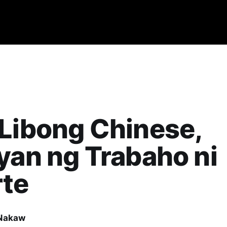
Libong Chinese,
yan ng Trabaho ni
rte
Nakaw