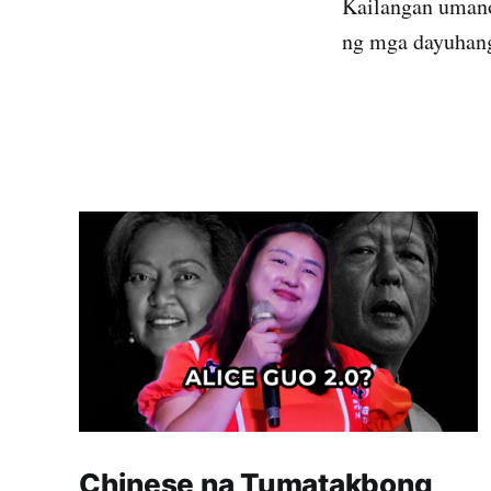
Kailangan umano
ng mga dayuhang
Chinese na Tumatakbong