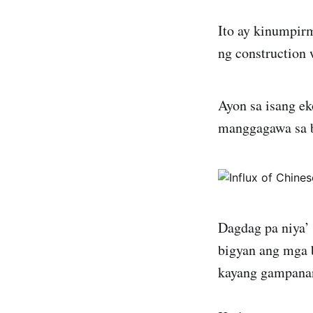
Ito ay kinumpi
ng construction 
Ayon sa isang e
manggagawa sa b
Dagdag pa niya’
bigyan ang mga 
kayang gampanan