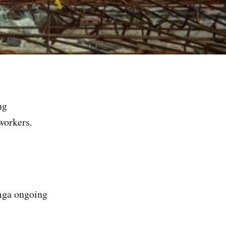
ng
workers.
mga ongoing