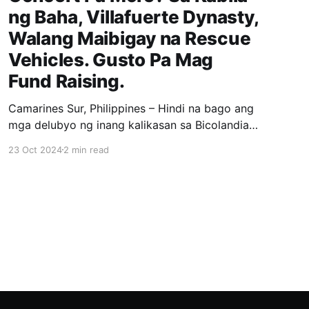
ng Baha, Villafuerte Dynasty,
Walang Maibigay na Rescue
Vehicles. Gusto Pa Mag
Fund Raising.
Camarines Sur, Philippines – Hindi na bago ang
mga delubyo ng inang kalikasan sa Bicolandia
particular sa Camarines Sur dahil kasama ito sa
23 Oct 2024
2 min read
typhoon corridor ng Pilipinas. Kaya naman
ngayong hinagupit ng Bagyong Kristine ang
Bicolandia, nagulat ang mga Bicolano na tila
walang makitang kahandaan ang Probinsya ng
Camarines Sur na