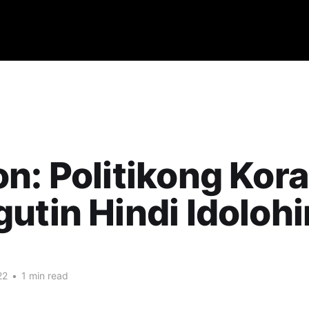
n: Politikong Kor
utin Hindi Idolohi
22
•
1 min read