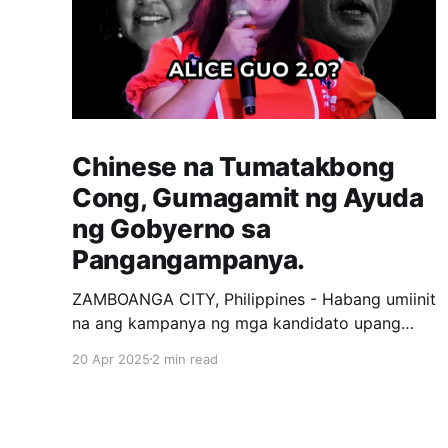
Chinese na Tumatakbong
Cong, Gumagamit ng Ayuda
ng Gobyerno sa
Pangangampanya.
ZAMBOANGA CITY, Philippines - Habang umiinit
na ang kampanya ng mga kandidato upang
makuha ang loob ng mga botante, tila may
20 Apr 2025
2 min read
nangyayari milagro sa isang Distrito sa
Zamboanga City. Si Kat Chua, isang private
citizen na Chinese, ay kasalukuyang tumatakbo
bilang 1st District representative ng