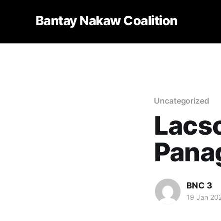
Bantay Nakaw Coalition
Uncategorized
Lacso
Panag
BNC 3
19 Jan 20