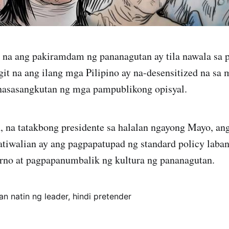
 na ang pakiramdam ng pananagutan ay tila nawala sa 
it na ang ilang mga Pilipino ay na-desensitized na sa 
inasasangkutan ng mga pampublikong opisyal.
, na tatakbong presidente sa halalan ngayong Mayo, a
atiwalian ay ang pagpapatupad ng standard policy laba
erno at pagpapanumbalik ng kultura ng pananagutan.