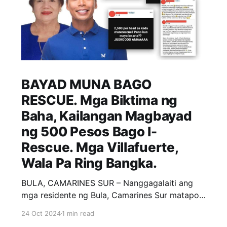
BAYAD MUNA BAGO
RESCUE. Mga Biktima ng
Baha, Kailangan Magbayad
ng 500 Pesos Bago I-
Rescue. Mga Villafuerte,
Wala Pa Ring Bangka.
BULA, CAMARINES SUR – Nanggagalaiti ang
mga residente ng Bula, Camarines Sur matapos
sila singilin ng Php 500 ng mga rescuers para
24 Oct 2024
1 min read
lamang pasakayin sa bangka. Ayon sa mga