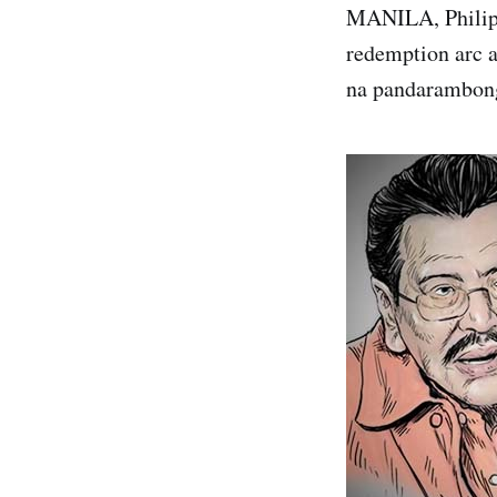
MANILA, Philipp
redemption arc a
na pandarambong