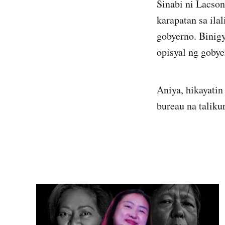
Sinabi ni Lacson
karapatan sa ila
gobyerno. Binigy
opisyal ng gobye
Aniya, hikayati
bureau na taliku