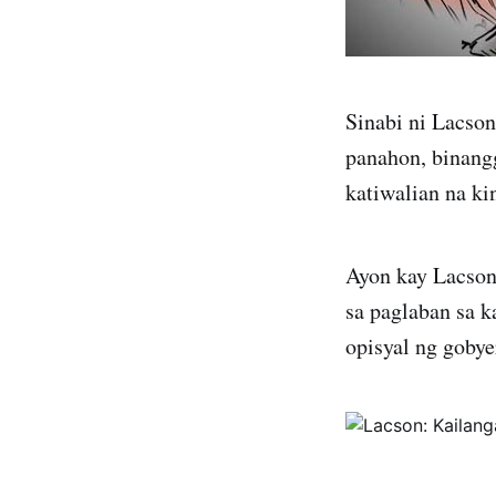
Sinabi ni Lacson
panahon, binangg
katiwalian na k
Ayon kay Lacson
sa paglaban sa k
opisyal ng goby