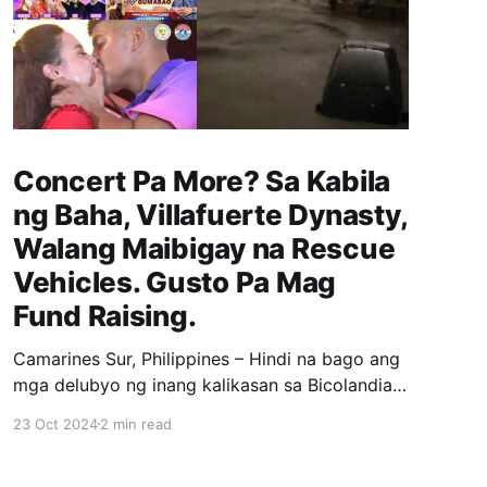
Concert Pa More? Sa Kabila
ng Baha, Villafuerte Dynasty,
Walang Maibigay na Rescue
Vehicles. Gusto Pa Mag
Fund Raising.
Camarines Sur, Philippines – Hindi na bago ang
mga delubyo ng inang kalikasan sa Bicolandia
particular sa Camarines Sur dahil kasama ito sa
23 Oct 2024
2 min read
typhoon corridor ng Pilipinas. Kaya naman
ngayong hinagupit ng Bagyong Kristine ang