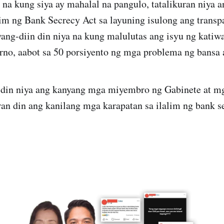
 na kung siya ay mahalal na pangulo, tatalikuran niya
lim ng Bank Secrecy Act sa layuning isulong ang transp
ang-diin din niya na kung malulutas ang isyu ng katiw
rno, aabot sa 50 porsiyento ng mga problema ng bansa 
n din niya ang kanyang mga miyembro ng Gabinete at mg
ran din ang kanilang mga karapatan sa ilalim ng bank s