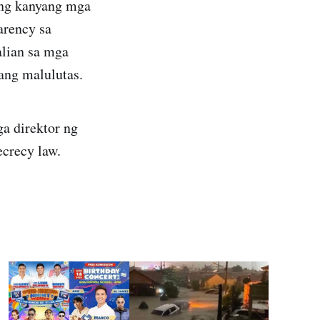
 ang kanyang mga
arency sa
alian sa mga
ang malulutas.
a direktor ng
ecrecy law.