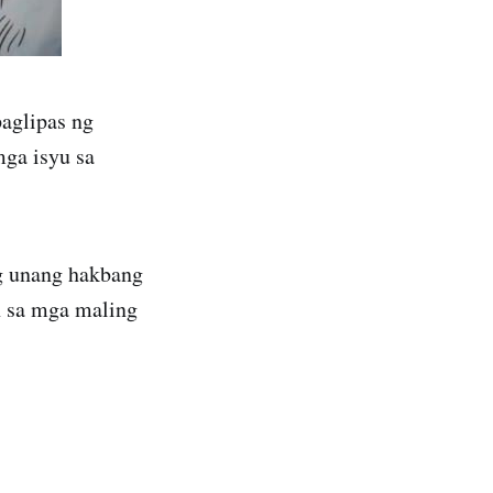
paglipas ng
mga isyu sa
ng unang hakbang
n sa mga maling