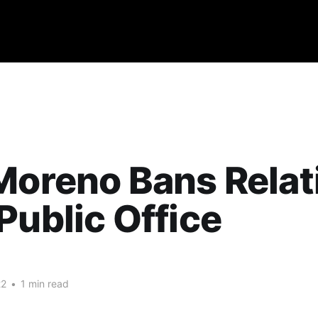
Moreno Bans Relat
Public Office
22
•
1 min read