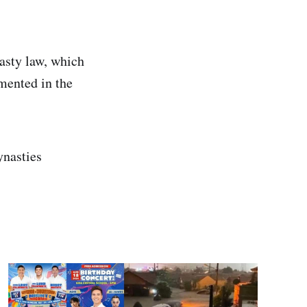
nasty law, which
mented in the
ynasties