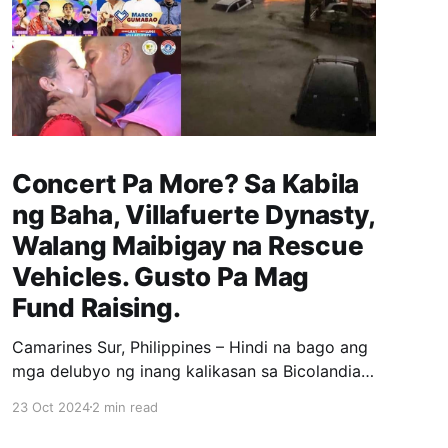
Concert Pa More? Sa Kabila
ng Baha, Villafuerte Dynasty,
Walang Maibigay na Rescue
Vehicles. Gusto Pa Mag
Fund Raising.
Camarines Sur, Philippines – Hindi na bago ang
mga delubyo ng inang kalikasan sa Bicolandia
particular sa Camarines Sur dahil kasama ito sa
23 Oct 2024
2 min read
typhoon corridor ng Pilipinas. Kaya naman
ngayong hinagupit ng Bagyong Kristine ang