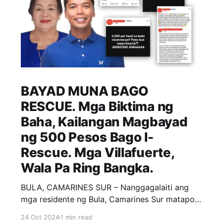
BAYAD MUNA BAGO
RESCUE. Mga Biktima ng
Baha, Kailangan Magbayad
ng 500 Pesos Bago I-
Rescue. Mga Villafuerte,
Wala Pa Ring Bangka.
BULA, CAMARINES SUR – Nanggagalaiti ang
mga residente ng Bula, Camarines Sur matapos
sila singilin ng Php 500 ng mga rescuers para
24 Oct 2024
1 min read