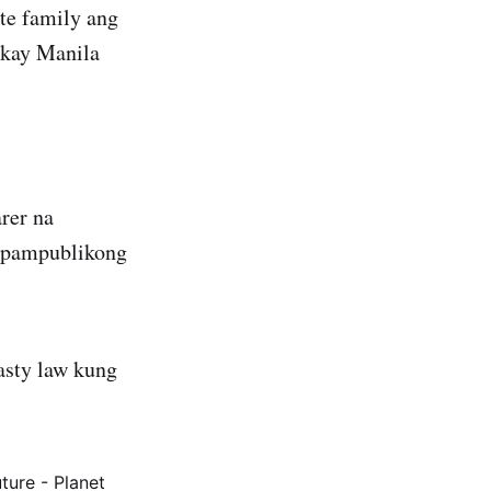
e family ang
n kay Manila
rer na
 pampublikong
asty law kung