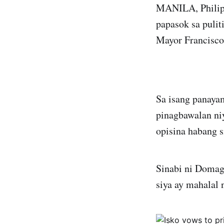
MANILA, Philip
papasok sa pulit
Mayor Francisc
Sa isang panaya
pinagbawalan n
opisina habang s
Sinabi ni Domag
siya ay mahalal 