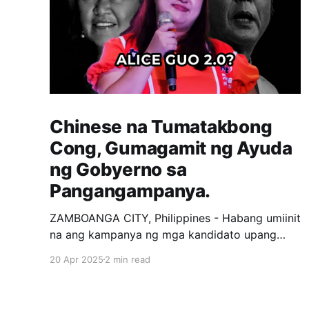
Chinese na Tumatakbong
Cong, Gumagamit ng Ayuda
ng Gobyerno sa
Pangangampanya.
ZAMBOANGA CITY, Philippines - Habang umiinit
na ang kampanya ng mga kandidato upang
makuha ang loob ng mga botante, tila may
20 Apr 2025
2 min read
nangyayari milagro sa isang Distrito sa
Zamboanga City. Si Kat Chua, isang private
citizen na Chinese, ay kasalukuyang tumatakbo