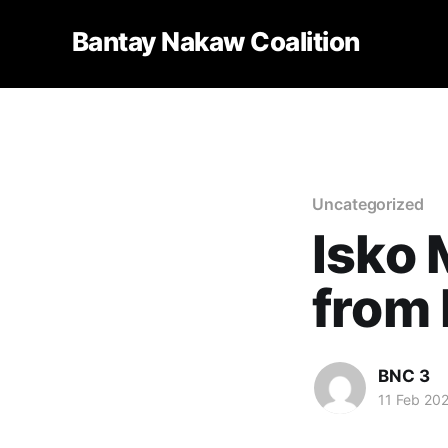
Bantay Nakaw Coalition
Uncategorized
Isko 
from 
BNC 3
11 Feb 20