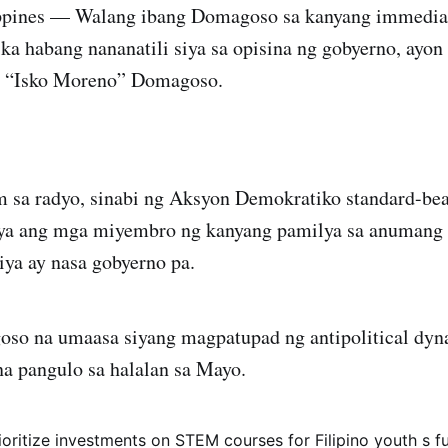
pines — Walang ibang Domagoso sa kanyang immediat
ika habang nananatili siya sa opisina ng gobyerno, ayo
o “Isko Moreno” Domagoso.
m sa radyo, sinabi ng Aksyon Demokratiko standard-bea
iya ang mga miyembro ng kanyang pamilya sa anumang
iya ay nasa gobyerno pa.
oso na umaasa siyang magpatupad ng antipolitical dyn
na pangulo sa halalan sa Mayo.