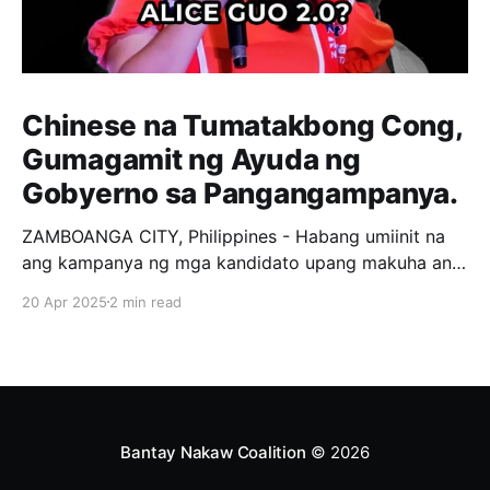
Chinese na Tumatakbong Cong,
Gumagamit ng Ayuda ng
Gobyerno sa Pangangampanya.
ZAMBOANGA CITY, Philippines - Habang umiinit na
ang kampanya ng mga kandidato upang makuha ang
loob ng mga botante, tila may nangyayari milagro sa
20 Apr 2025
2 min read
isang Distrito sa Zamboanga City. Si Kat Chua, isang
private citizen na Chinese, ay kasalukuyang
tumatakbo bilang 1st District representative ng
Zamboanga City. Ang strategy nya,
Bantay Nakaw Coalition
© 2026