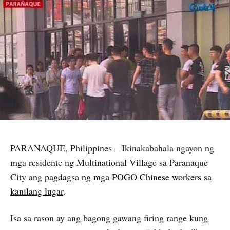
PARANAQUE, Philippines – Ikinakabahala ngayon ng
mga residente ng Multinational Village sa Paranaque
City ang
pagdagsa ng mga POGO Chinese workers sa
kanilang lugar
.
Isa sa rason ay ang bagong gawang firing range kung