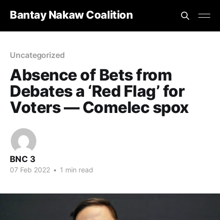
Bantay Nakaw Coalition
Uncategorized
Absence of Bets from
Debates a ‘Red Flag’ for
Voters — Comelec spox
BNC 3
07 Feb 2022
•
1 min read